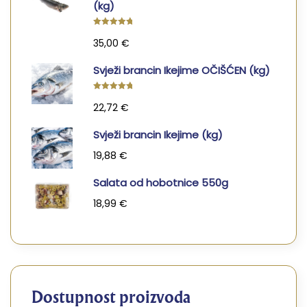
(kg)
Ocjenjeno
35,00
€
5.00
od
5
Svježi brancin Ikejime OČIŠĆEN (kg)
Ocjenjeno
22,72
€
5.00
od
5
Svježi brancin Ikejime (kg)
19,88
€
Salata od hobotnice 550g
18,99
€
Dostupnost proizvoda