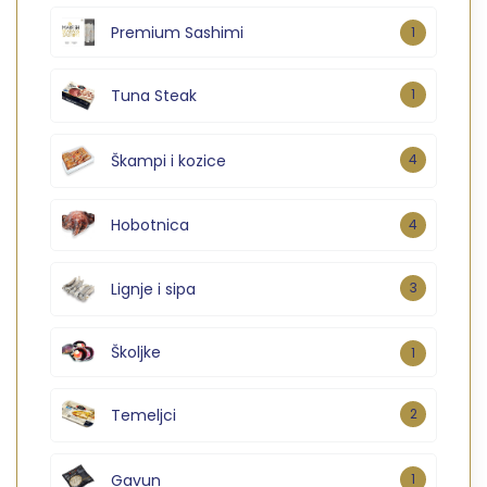
Premium Sashimi
1
Tuna Steak
1
Škampi i kozice
4
Hobotnica
4
Lignje i sipa
3
Školjke
1
Temeljci
2
Gavun
1