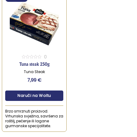
0
0
Tuna steak 250g
out
of
Tuna Steak
5
7,99
€
Naruči na Woltu
Brzo smrznuti proizvod.
Vrhunska svježina, savršena za
roštilj, pečenje ili lagane
gurmanske specijalitete.