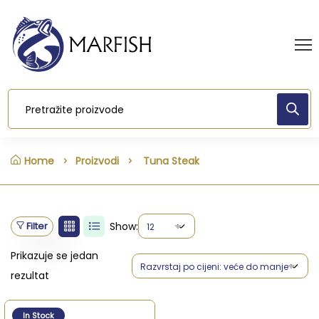
Home
Proizvodi
Tuna Steak
Filter
Show:
12
Prikazuje se jedan
Razvrstaj po cijeni: veće do manje
rezultat
In Stock