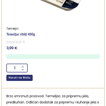
Temeljci
Temeljac riblji 450g
0
0
3,99
€
out
of
5
Naruči na Woltu
Brzo smrznuti proizvod. Temeljac za pripremu jela,
predkuhan. Odličan dodatak za pripremu i kuhanje jela s