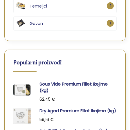
Temeljci
2
Gavun
1
Popularni proizvodi
Sous Vide Premium Fillet Ikejime
(kg)
62,45
€
Dry Aged Premium Fillet Ikejime (kg)
59,16
€