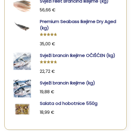
Svježi Fillet Brancina Ikejime (kg)
56,66
€
Premium Seabass Ikejime Dry Aged
(kg)
Ocjenjeno
35,00
€
5.00
od
5
Svježi brancin Ikejime OČIŠĆEN (kg)
Ocjenjeno
22,72
€
5.00
od
5
Svježi brancin Ikejime (kg)
19,88
€
Salata od hobotnice 550g
18,99
€