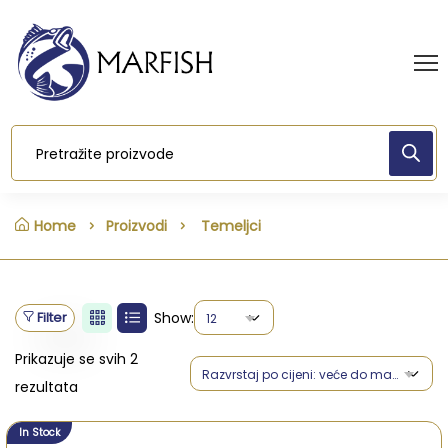
Home
Proizvodi
Temeljci
Filter
Show:
12
Prikazuje se svih 2
Razvrstaj po cijeni: veće do manje
rezultata
In Stock