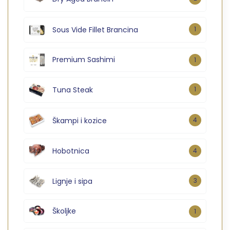
Sous Vide Fillet Brancina
1
Premium Sashimi
1
Tuna Steak
1
Škampi i kozice
4
Hobotnica
4
Lignje i sipa
3
Školjke
1