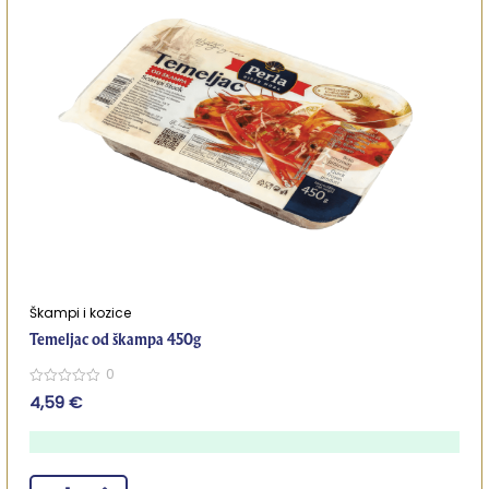
Škampi i kozice
Temeljac od škampa 450g
0
0
4,59
€
out
of
5