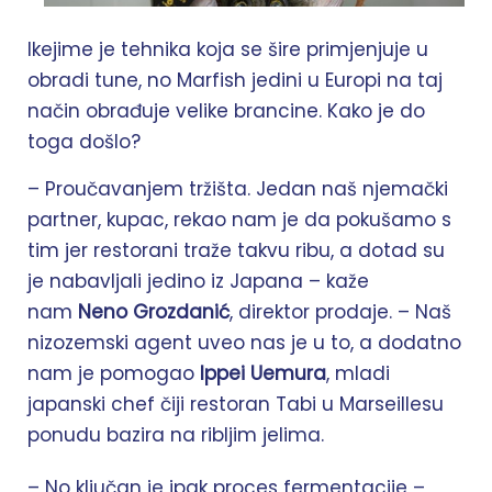
Ikejime je tehnika koja se šire primjenjuje u
obradi tune, no Marfish jedini u Europi na taj
način obrađuje velike brancine. Kako je do
toga došlo?
– Proučavanjem tržišta. Jedan naš njemački
partner, kupac, rekao nam je da pokušamo s
tim jer restorani traže takvu ribu, a dotad su
je nabavljali jedino iz Japana – kaže
nam
Neno Grozdanić
, direktor prodaje. – Naš
nizozemski agent uveo nas je u to, a dodatno
nam je pomogao
Ippei Uemura
, mladi
japanski chef čiji restoran Tabi u Marseillesu
ponudu bazira na ribljim jelima.
– No ključan je ipak proces fermentacije –