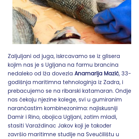
Zaljuljani od juga, iskrcavamo se iz glisera
kojim nas je s Ugljana na farmu brancina
nedaleko od Iža dovezla
Anamarija Mazić
, 33-
godišnja maritimna tehnologinja iz Zadra, i
prebacujemo se na ribarski katamaran. Ondje
nas čekaju njezine kolege, svi u gumiranim
narančastim kombinezonima: najiskusniji
Damir i Rino, obojica Ugljani, zatim mladi,
stasiti Varaždinac Jakov koji je također
završio maritimne studije na Sveučilištu u