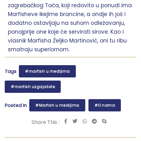
zagrebačkog Tača, koji redovito u ponudi ima
Marfisheve ikejime brancine, a ondje ih još i
dodatno ostavljaju na suhom odležavanju,
ponajprije one koje će servirati sirove. Kao i
vlasnik Marfisha Željko Martinović, oni tu ribu
smatraju superiornom.
Tags
#marfish u medijima
#marfish uzgajaliste
Posted In
#Marfish u medijima
#O nama
Share This :