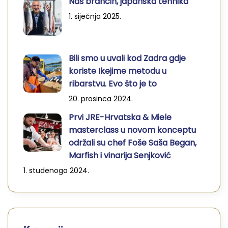
Naš brancin, japanska tehnika
1. siječnja 2025.
Bili smo u uvali kod Zadra gdje
koriste Ikejime metodu u
ribarstvu. Evo što je to
20. prosinca 2024.
Prvi JRE-Hrvatska & Miele
masterclass u novom konceptu
održali su chef Foše Saša Began,
Marfish i vinarija Senjković
1. studenoga 2024.