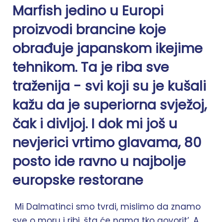
Marfish jedino u Europi
proizvodi brancine koje
obrađuje japanskom ikejime
tehnikom. Ta je riba sve
traženija - svi koji su je kušali
kažu da je superiorna svježoj,
čak i divljoj. I dok mi još u
nevjerici vrtimo glavama, 80
posto ide ravno u najbolje
europske restorane
Mi Dalmatinci smo tvrdi, mislimo da znamo
sve o moru i ribi, šta će nama tko govorit’. A