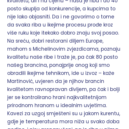
kvalitetu, ali i na cijenu – naša je riba i do 40
posto skuplja od konkurencije, a kupcima to
nije lako objasniti. Da i ne govorimo o tome
da svaka riba u ikejime procesu prođe kroz
više ruku koje itekako dobro znaju svoj posao.
Na sreću, dobri restorani diljem Europe,
mahom s Michelinovim zvjezdicama, poznaju
kvalitetu naše ribe i traže je, pa čak 80 posto
našeg brancina, ponajprije onog koji smo
obradili ikejime tehnikom, ide u izvoz – kaže
Martinović, uvjeren da je njihov brancin
kvalitetom ravnopravan divljem, pa čak i bolji
jer se kontrolirano hrani najkvalitetnijom
prirodnom hranom u idealnim uvjetima.
Kavezi za uzgoj smješteni su u jakom kurentu,
gdje je temperatura mora niža u svako doba