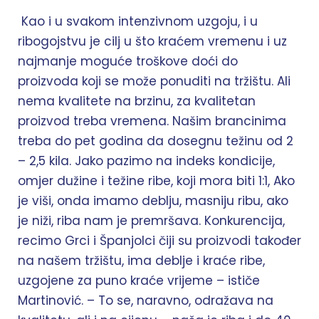
Kao i u svakom intenzivnom uzgoju, i u
ribogojstvu je cilj u što kraćem vremenu i uz
najmanje moguće troškove doći do
proizvoda koji se može ponuditi na tržištu. Ali
nema kvalitete na brzinu, za kvalitetan
proizvod treba vremena. Našim brancinima
treba do pet godina da dosegnu težinu od 2
– 2,5 kila. Jako pazimo na indeks kondicije,
omjer dužine i težine ribe, koji mora biti 1:1, Ako
je viši, onda imamo deblju, masniju ribu, ako
je niži, riba nam je premršava. Konkurencija,
recimo Grci i Španjolci čiji su proizvodi također
na našem tržištu, ima deblje i kraće ribe,
uzgojene za puno kraće vrijeme – ističe
Martinović. – To se, naravno, odražava na