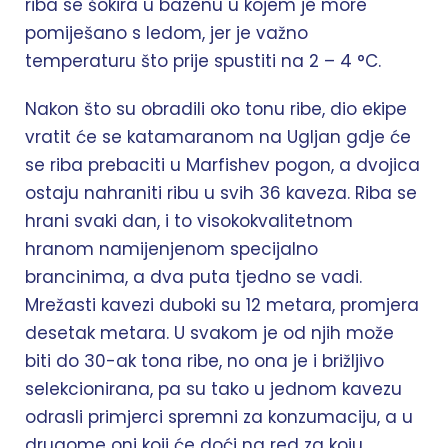
riba se šokira u bazenu u kojem je more
pomiješano s ledom, jer je važno
temperaturu što prije spustiti na 2 – 4 °C.
Nakon što su obradili oko tonu ribe, dio ekipe
vratit će se katamaranom na Ugljan gdje će
se riba prebaciti u Marfishev pogon, a dvojica
ostaju nahraniti ribu u svih 36 kaveza. Riba se
hrani svaki dan, i to visokokvalitetnom
hranom namijenjenom specijalno
brancinima, a dva puta tjedno se vadi.
Mrežasti kavezi duboki su 12 metara, promjera
desetak metara. U svakom je od njih može
biti do 30-ak tona ribe, no ona je i brižljivo
selekcionirana, pa su tako u jednom kavezu
odrasli primjerci spremni za konzumaciju, a u
drugome oni koji će doći na red za koju