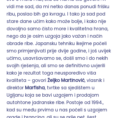
vidi me sad, da mi netko danas ponudi frišku
ribu, poslao bih ga kvragu. I tako ja sad pod
stare dane učim kako može bolje, i kako nije
dovoljno samo čisto more i kvalitetna hrana,
nego da je osim uzgoja jako važan i način
obrade ribe. Japansku tehniku ikejime počeli
smo primjenjivati prije dvije godine, i još uvijek
učimo, usavršavamo se, došli smo i do nekih
svojih rješenja, ali smo se definitivno uvjerili
kako je rezultat toga neusporedivo viša
kvaliteta – govori
Željko Martinović
, vlasnik i
direktor
Marfisha
, tvrtke sa sjedištem u
Ugljanu koja se bavi uzgojem i prodajom
autohtone jadranske ribe. Postoje od 1994.,
kad su među prvima u nas počeli s uzgojem
orade i brancina, ali su se prije pet, šest